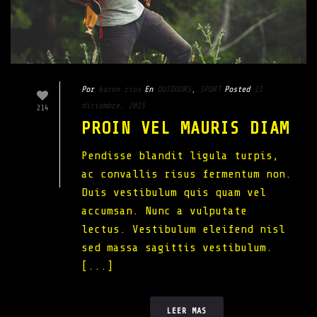
Por
karen rios
En
OUTDOORS
,
SPORT
Posted
11
diciembre, 2015
214
PROIN VEL MAURIS DIAM
Pendisse blandit ligula turpis,
ac convallis risus fermentum non.
Duis vestibulum quis quam vel
accumsan. Nunc a vulputate
lectus. Vestibulum eleifend nisl
sed massa sagittis vestibulum.
[...]
LEER MAS