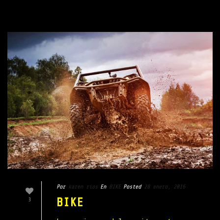
Por
karen rios
En
BIKE
Posted
28 enero, 2016
BIKE
3