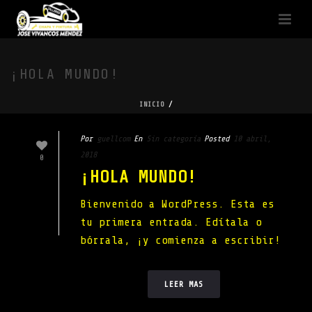
¡HOLA MUNDO!
INICIO
/
Por
guellcom
En
Sin categoría
Posted
10 abril,
2018
0
¡HOLA MUNDO!
Bienvenido a WordPress. Esta es
tu primera entrada. Edítala o
bórrala, ¡y comienza a escribir!
LEER MAS