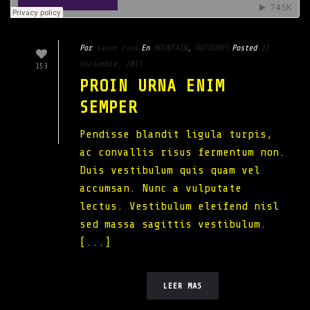
Por
karen rios
En
MOUNTAIN
,
OUTDOORS
Posted
11
diciembre, 2015
153
PROIN URNA ENIM
SEMPER
Pendisse blandit ligula turpis,
ac convallis risus fermentum non.
Duis vestibulum quis quam vel
accumsan. Nunc a vulputate
lectus. Vestibulum eleifend nisl
sed massa sagittis vestibulum.
[...]
LEER MAS