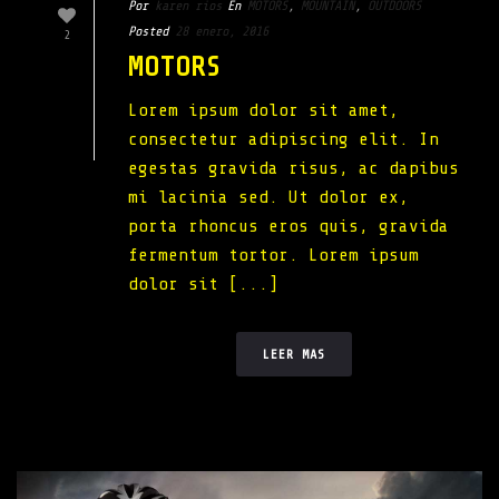
Por
karen rios
En
MOTORS
,
MOUNTAIN
,
OUTDOORS
Posted
28 enero, 2016
2
MOTORS
Lorem ipsum dolor sit amet,
consectetur adipiscing elit. In
egestas gravida risus, ac dapibus
mi lacinia sed. Ut dolor ex,
porta rhoncus eros quis, gravida
fermentum tortor. Lorem ipsum
dolor sit [...]
LEER MAS