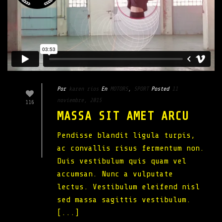
Por
karen rios
En
MOTORS
,
SPORT
Posted
11
noviembre, 2015
116
MASSA SIT AMET ARCU
Pendisse blandit ligula turpis,
ac convallis risus fermentum non.
Duis vestibulum quis quam vel
accumsan. Nunc a vulputate
lectus. Vestibulum eleifend nisl
sed massa sagittis vestibulum.
[...]