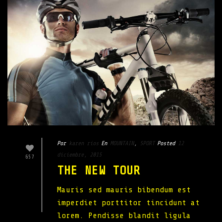
Por
karen rios
En
MOUNTAIN
,
SPORT
Posted
12
diciembre, 2015
657
THE NEW TOUR
Mauris sed mauris bibendum est
imperdiet porttitor tincidunt at
lorem. Pendisse blandit ligula