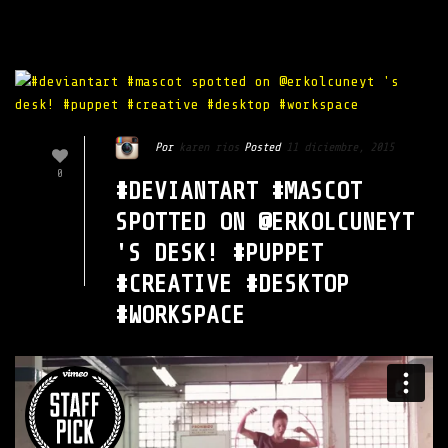
Por
karen rios
Posted
11 diciembre, 2015
0
#DEVIANTART #MASCOT
SPOTTED ON @ERKOLCUNEYT
'S DESK! #PUPPET
#CREATIVE #DESKTOP
#WORKSPACE