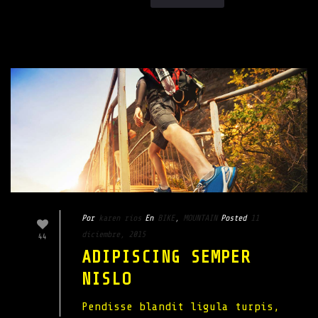
Por
karen rios
En
BIKE
,
MOUNTAIN
Posted
11
diciembre, 2015
44
ADIPISCING SEMPER
NISLO
Pendisse blandit ligula turpis,